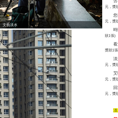
含
元，獎狀
您
元，獎狀
文藝淡水
時
狀1張
獎狀1
淡
元，獎狀
艾
元，獎狀
回
元，獎狀
淡