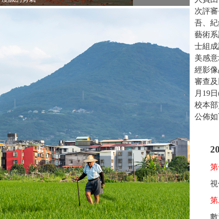
次評審
吾、紀
藝術系
士組成
美感意
經影像
審查及
月19
校本部
公佈如
2
第
視
第
數