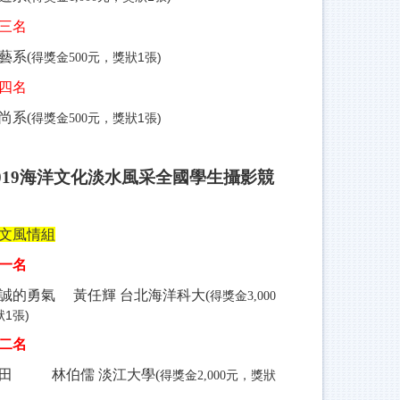
三名
藝系(
元，獎狀1張)
得獎金500
四名
尚系(
元，獎狀1張)
得獎金500
019
海洋文化淡水風采全國學生攝影競
文風情組
一名
誠的勇氣 黃任輝 台北海洋科大(
得獎金3,000
1張)
二名
田 林伯儒 淡江大學(
元，獎狀
得獎金2,000