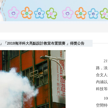
」「2019海洋科大亮點設計教室布置競賽 」得獎公告
2
路，淡
合文人
內涵以
科技等
1
空間特