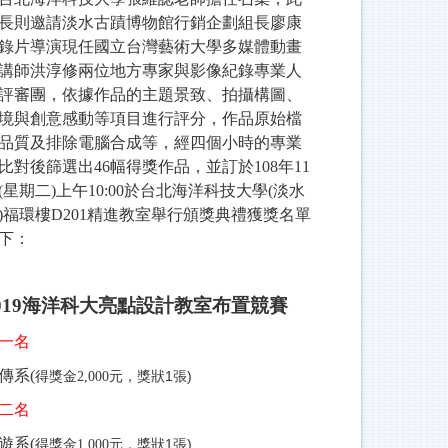
長則邀請淡水古蹟博物館行銷企劃組長廖康
錄片導演現任國立台灣藝術大學多媒體動畫
講師洪淳修兩位地方專家與影像紀錄專業人
評審團，依據作品的主題景致、拍攝構圖、
境與創意感動等項目進行評分，作品原始檔
品質及排除電腦合成等，經四個小時的專業
比對後篩選出46幅得獎作品，並訂於108年11
日(星期二)上午10:00於台北海洋科技大學(淡水
)福環樓D201精進教室舉行頒獎典禮獲獎名單
下：
019
海洋科大亮點設計教室布置競賽
一名
傳系(
元，獎狀1張)
得獎金2,000
二名
遊系(
元，獎狀1張)
得獎金1,000