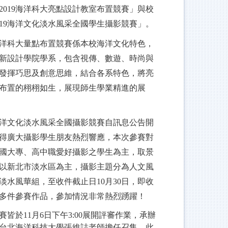
2019海洋科大亮點設計教室布置競賽」與校
019海洋文化淡水風采全國學生攝影競賽」。
洋科大量點布置競賽係本校海洋文化特色，
新設計學院學系，包含視傳、數遊、時尚與
發揮巧思及創意思維，結合各系特色，將亮
布置的栩栩如生，展現師生學業精進的展
洋文化淡水風采全國攝影競賽自訊息公告開
得廣大攝影學生朋友熱烈響應，本次參賽對
國大專、高中職愛好攝影之學生為主，取景
以新北市淡水區為主，攝影主題分為人文風
淡水風華組，至收件截止日10月30日，即收
多件參賽作品，參加情況非常熱烈踴躍！
賽皆於11月6日下午3:00展開評審作業，承辦
台北海洋科技大學張維誌老師擔任召集，此