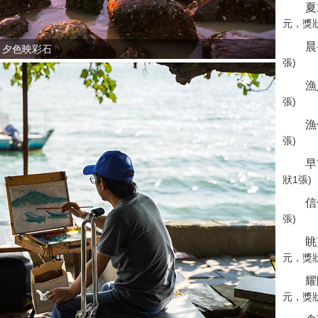
夏
元，獎狀
晨
夕色映彩石
張)
漁
張)
漁
張)
早
狀1張
信
張)
眺
元，獎狀
耀
元，獎狀