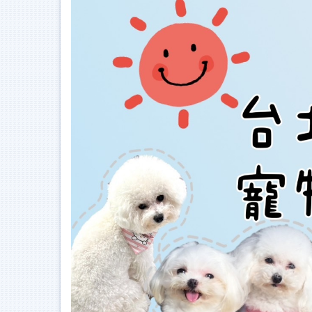
跳
到
主
要
內
容
區