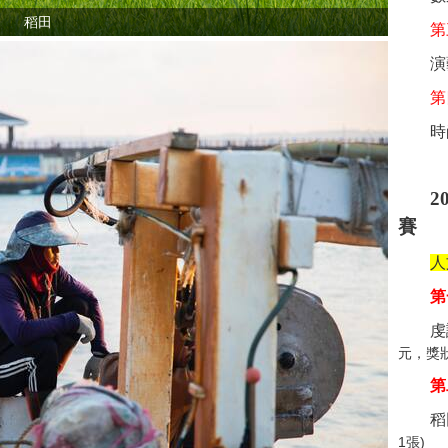
稻田
第
演
第
時
2
賽
人
第
虔
元，獎狀
第
稻
1張)