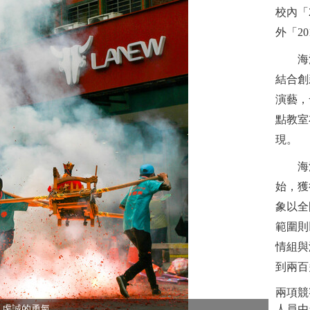
校內「
外「2
海
結合創
演藝，
點教室
現。
海
始，獲
象以全
範圍則
情組與
到兩百
兩項競
虔誠的勇氣
人員由