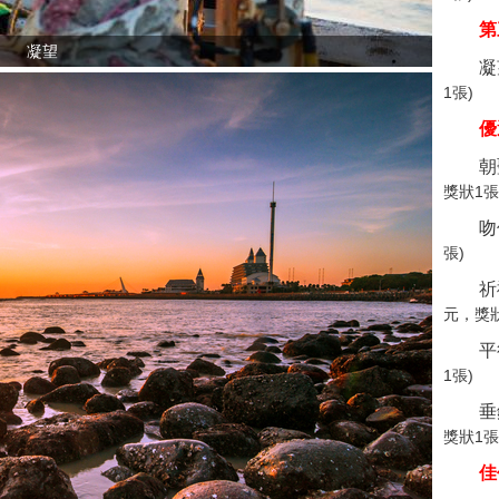
第
凝望
凝
1張)
優
朝
獎狀1張
吻
張)
祈
元，獎狀
平
1張)
垂
獎狀1張
佳