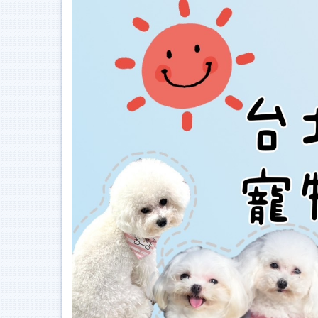
跳
到
主
要
內
容
區