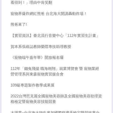
看得到！」理由中肯笑翻
寵物界爆炸網紅熊爸 台北海大開講轟動炸場！
熊爸來了!
【實習資訊】臺北流行音樂中心「112年實習生計畫」
賀本系張維誌教師榮陞專技助理教授
《寵物端午嘉年華》開放報名囉
112年「錢兔飛揚 職海翱翔」就業博覽會 暨 寵物業經
營管理系與東森寵物實習媒合會
109級專題製作教學成果展
2022台灣芭克麗全國寵物美容師及全國寵物美容助理資
格檢定暨寵物美容技能競賽
大滿貫–台北海大師生參加國際指導手檢定暨競技賽台