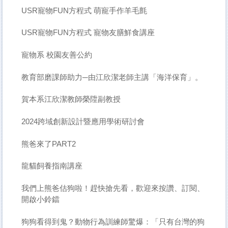
USR寵物FUN方程式 萌寵手作羊毛氈
USR寵物FUN方程式 寵物友膳鮮食講座
寵物系 校園友善公約
教育部磨課師助力─由江欣潔老師主講「海洋保育」。
賀本系江欣潔教師榮陞副教授
2024跨域創新設計暨應用學術研討會
熊爸來了PART2
龍貓飼養指南講座
我們上熊爸估狗啦！趕快搶先看，歡迎來按讚、訂閱、
開啟小鈴鐺
狗狗看得到鬼？動物行為訓練師驚爆：「只有台灣的狗