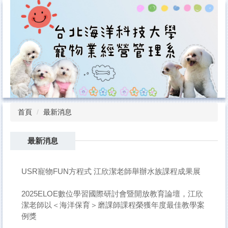
跳
到
主
要
內
容
區
首頁
最新消息
最新消息
USR寵物FUN方程式 江欣潔老師舉辦水族課程成果展
2025ELOE數位學習國際研討會暨開放教育論壇，江欣
潔老師以＜海洋保育＞磨課師課程榮獲年度最佳教學案
例獎