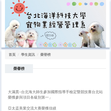
跳
到
主
要
內
容
區
首頁
學生資訊
榮譽榜
榮譽榜
大滿貫–台北海大師生參加國際指導手檢定暨競技賽台北站
榮獲參與項目各級別第一」
亞太盃美業交流大賽榮獲佳績