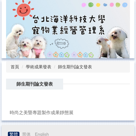
跳
到
主
要
內
容
區
首頁
學術成果發表
師生期刊論文發表
師生期刊論文發表
時尚之美暨專題製作成果靜態展
繁體
简体
English