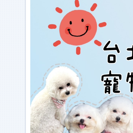
跳
到
主
要
內
容
區