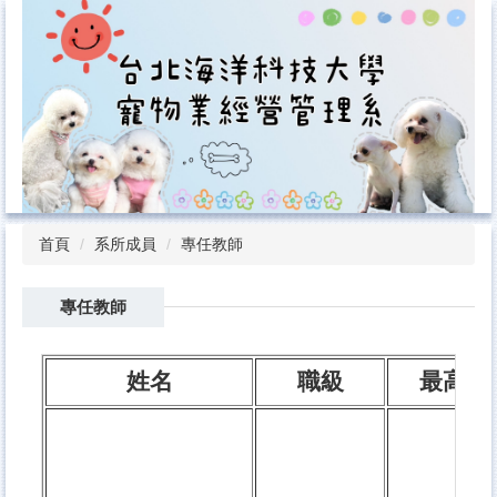
跳
到
主
要
內
容
區
首頁
系所成員
專任教師
專任教師
姓名
職級
最高學