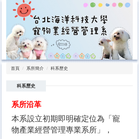
跳
到
主
要
內
容
區
首頁
系所簡介
科系歷史
科系歷史
系所沿革
本系設立初期即明確定位為「寵
物產業經營管理專業系所」，