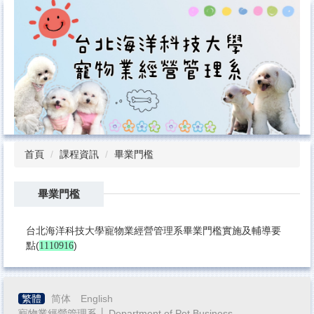
跳
到
主
要
內
容
區
首頁
課程資訊
畢業門檻
畢業門檻
台北海洋科技大學寵物業經營管理系畢業門檻實施及輔導要
(
)
點
1110916
繁體
简体
English
寵物業經營管理系 │ Department of Pet Business